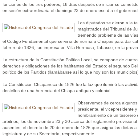
funciones de los tres poderes, 18 días después de iniciar su comet
en sesión extraordinaria el domingo 23 de enero ese día el gobernad
Los diputados se dieron a la 
magistrados del Tribunal de Jus
tremendo problema de las vías 
el Código Fundamental que serviría de norma a Chiapas para dar cabi
febrero de 1826, fue impresa en Villa Hermosa, Tabasco, en la prov
La estructura de la Constitución Política Local, se compone de cuatro tít
derechos y obligaciones de los habitantes del Estado; el segundo Del 
político de los Partidos (llamábanse así lo que hoy son los municipi
La Constitución Chiapaneca de 1826 fue la luz que iluminó las activida
destellos de una herencia del Chiapa antíguo y colonial.
Observemos de cerca algunos d
presidente, el vicepresidente y
nombramiento de un tesorero q
arbitrios; los de noviembre 23 y 30 acerca del reglamento provisiona
ausentes; el decreto de 20 de enero de 1826 que asigna las dietas a l
legislatura y de su Secretaría, respectivamente.