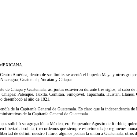
 MEXICANA.
entro América, dentro de sus límites se asentó el imperio Maya y otros grupos 
, Nicaragua, Guatemala, Yucatán y Chiapas.
te de Chiapa y Guatemala, así juntas estuvieron durante tres siglos; al cabo d
de Chiapas: Palenque, Tuxtla, Comitán, Simojovel, Tapachula, Huistán, Llanos,
eco desembocó al año de 1821.
endía de la Capitanía General de Guatemala. Es claro que la independencia de M
ministrativas de la Capitanía General de Guatemala.
pas solicitó su agregación a México, era Emperador Agustín de Iturbide, quie
n libertad absoluta, ( recordemos que siempre estuvimos bajo regímenes monár
libertad de definir nuestro futuro, algunos pedían la unión a Guatemala, otros 