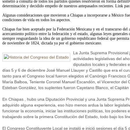
sometió a consulta de todos los partidos quienes resolvieron en forma definit
determinación y decidido empeño de nuestros antepasados recientes. Link pa
Algunas consideraciones que movieron a Chiapas a incorporarse a México fuero
condiciones de vida en todos los aspectos.
Chiapas fue bien aceptado por la Federación Mexicana y en el transcurso del 
acercamiento político entre la federación y el estado, algunas leyes generales 
siempre resguardando la idea de un gobierno republicano federal que permita c
de noviembre de 1824, dictada ya por el gobierno mexicano.
La Junta Suprema Provisional j
actividades legislativas del a
diputados locales y federales 
días 5 y 6 de diciembre José Manuel Llauyer y Castillo que era el cu
tanto para el Congreso local fueron elegidos el Canónigo Francisco 
María Balboa, Teniente Coronel Manuel Escandón, el Vicerector del
Esteban González, los suplentes fueron Cayetano Blanco, el Capitán
En Chiapas , hubo una Diputación Provincial y una Junta Suprema Pr
adquirido alguna experiencia, eso hizo menos ardua la labor legislat
funcionar la economía, iniciar las instituciones políticas, los poderes 
trabajando sobre la primera Constitución del Estado, todo bajo los li
El Congreso Constituyente Local se instaló e inició sesiones el día 