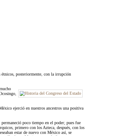
étnicos, posteriormente, con la irrupción
e mucho
 Ocosingo,
éxico ejerció en nuestros ancestros una positiva
n permaneció poco tiempo en el poder; pues fue
quicos, primero con los Azteca, después, con los
deseaban estar de nuevo con México así, se