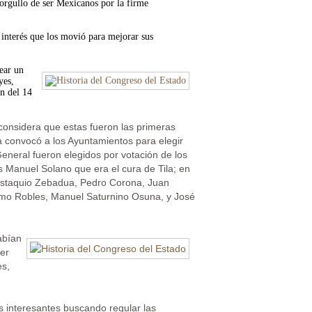
 orgullo de ser Mexicanos por la firme
 interés que los movió para mejorar sus
ear un
yes,
ón del 14
 considera que estas fueron las primeras
a convocó a los Ayuntamientos para elegir
General fueron elegidos por votación de los
s Manuel Solano que era el cura de Tila; en
 Eustaquio Zebadua, Pedro Corona, Juan
omo Robles, Manuel Saturnino Osuna, y José
abían
cer
es,
s interesantes buscando regular las