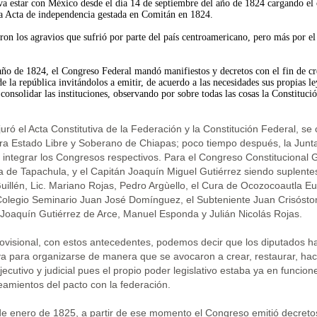
iva estar con México desde el día 14 de septiembre del año de 1824 cargando el
ra Acta de independencia gestada en Comitán en 1824.
n los agravios que sufrió por parte del país centroamericano, pero más por el
año de 1824, el Congreso Federal mandó manifiestos y decretos con el fin de cr
de la república invitándolos a emitir, de acuerdo a las necesidades sus propias le
onsolidar las instituciones, observando por sobre todas las cosas la Constituci
uró el Acta Constitutiva de la Federación y la Constitución Federal, se
hora Estado Libre y Soberano de Chiapas; poco tiempo después, la Junt
e integrar los Congresos respectivos. Para el Congreso Constitucional 
ra de Tapachula, y el Capitán Joaquín Miguel Gutiérrez siendo suplente
Guillén, Lic. Mariano Rojas, Pedro Argùello, el Cura de Ocozocoautla
 Colegio Seminario Juan José Domínguez, el Subteniente Juan Crisóst
 Joaquín Gutiérrez de Arce, Manuel Esponda y Julián Nicolás Rojas.
ovisional, con estos antecedentes, podemos decir que los diputados h
iva para organizarse de manera que se avocaron a crear, restaurar, ha
ejecutivo y judicial pues el propio poder legislativo estaba ya en funcion
neamientos del pacto con la federación.
5 de enero de 1825, a partir de ese momento el Congreso emitió decreto