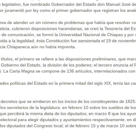
ido legislativo, fue nombrado Gobernador del Estado don Manuel José 
or juramentó por ley como el primer gobernador que registran los anal
tarea de atender un sin número de problemas que había que resolver co
ticia, cubrieron disposiciones hacendarias, se creó la Tesorería del E
de comunicación, se formó la Universidad Nacional de Chiapas y por su
da a la legalidad; ésta Constitución fue sansionada el 19 de noviembr
incia Chiapaneca aún no había imprenta.
ulos; el primero se refiere a las disposiciones preliminares, que marca la
Gobierno del Estado, la división de los poderes; el tercero enuncia el 
os). La Carta Magna se compone de 136 artículos, interrelacionados co
des políticas del Estado en la primera mitad del siglo XIX, tenía las car
ecretos que se emitieron en los inicios de los constituyentes de 182
 los secretarios de la legislatura: en febrero 10 sobre los sueldos de l
ue percibirá la misma dieta de los diputados; en marzo 8 que los ayu
l electoral para elegir diputados y ayuntamientos respectivamente; en 
os diputados del Congreso local; el de febrero 15 y de marzo 10 sobre 