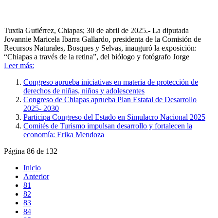
Tuxtla Gutiérrez, Chiapas; 30 de abril de 2025.- La diputada
Jovannie Maricela Ibarra Gallardo, presidenta de la Comisión de
Recursos Naturales, Bosques y Selvas, inauguró la exposición:
“Chiapas a través de la retina”, del biólogo y fotógrafo Jorge
Leer más:
Congreso aprueba iniciativas en materia de protección de
derechos de niñas, niños y adolescentes
Congreso de Chiapas aprueba Plan Estatal de Desarrollo
2025- 2030
Participa Congreso del Estado en Simulacro Nacional 2025
Comités de Turismo impulsan desarrollo y fortalecen la
economía: Erika Mendoza
Página 86 de 132
Inicio
Anterior
81
82
83
84