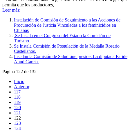
permita que los productores,
Leer más:
Instalación de Comisión de Seguimiento a las Acciones de
Procuración de Justicia Vinculadas a los feminicidios en
Chiapas
Se Instala en el Congreso del Estado la Comisión de
Turismo.
Se Instala Comisión de Postulación de la Medalla Rosario
Castellanos.
Instalan la Comisión de Salud que preside: La diputada Faride
Abud García.
Página 122 de 132
Inicio
Anterior
117
118
119
120
121
122
123
124