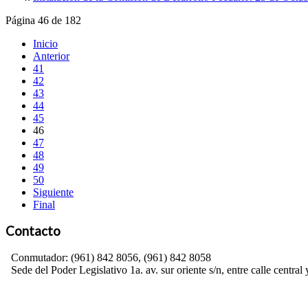
Página 46 de 182
Inicio
Anterior
41
42
43
44
45
46
47
48
49
50
Siguiente
Final
Contacto
Conmutador: (961) 842 8056, (961) 842 8058
Sede del Poder Legislativo 1a. av. sur oriente s/n, entre calle central 