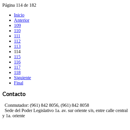
Página 114 de 182
Inicio
Anterior
109
110
111
112
113
114
115
116
117
118
Siguiente
Final
Contacto
Conmutador: (961) 842 8056, (961) 842 8058
Sede del Poder Legislativo 1a. av. sur oriente s/n, entre calle central
y 1a. oriente