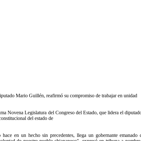
iputado Mario Guillén, reafirmó su compromiso de trabajar en unidad
ma Novena Legislatura del Congreso del Estado, que lidera el diputado 
onstitucional del estado de
hace en un hecho sin precedentes, llega un gobernante emanado de
voluntad de nuestro pueblo chiapaneco", expresó en tribuna a nombre