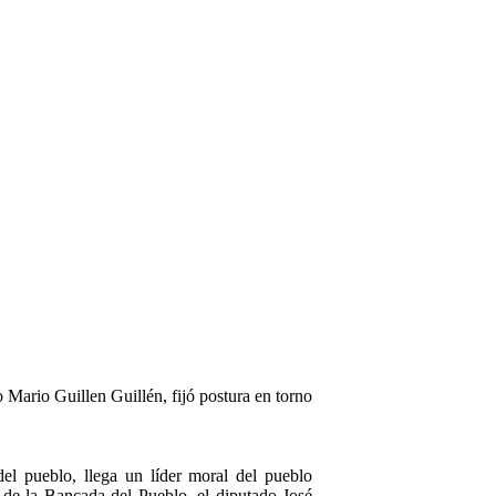
Mario Guillen Guillén, fijó postura en torno
l pueblo, llega un líder moral del pueblo
 de la Bancada del Pueblo, el diputado José