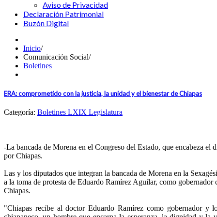
Aviso de Privacidad
Declaración Patrimonial
Buzón Digital
Inicio
/
Comunicación Social
/
Boletines
ERA: comprometido con la justicia, la unidad y el bienestar de Chiapas
Categoría:
Boletines LXIX Legislatura
-La bancada de Morena en el Congreso del Estado, que encabeza el d
por Chiapas.
Las y los diputados que integran la bancada de Morena en la Sexagési
a la toma de protesta de Eduardo Ramírez Aguilar, como gobernador c
Chiapas.
"Chiapas recibe al doctor Eduardo Ramírez como gobernador y lo 
chiapaneco, un hombre que encarna la esperanza, la dignidad y la 