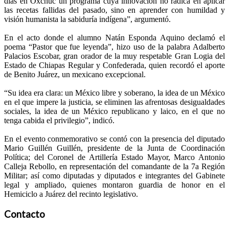
días en Oxchuc un programa cuya innovación no radica en aplicar
las recetas fallidas del pasado, sino en aprender con humildad y
visión humanista la sabiduría indígena”, argumentó.
En el acto donde el alumno Natán Esponda Aquino declamó el
poema “Pastor que fue leyenda”, hizo uso de la palabra Adalberto
Palacios Escobar, gran orador de la muy respetable Gran Logia del
Estado de Chiapas Regular y Confederada, quien recordó el aporte
de Benito Juárez, un mexicano excepcional.
“Su idea era clara: un México libre y soberano, la idea de un México
en el que impere la justicia, se eliminen las afrentosas desigualdades
sociales, la idea de un México republicano y laico, en el que no
tenga cabida el privilegio”, indicó.
En el evento conmemorativo se contó con la presencia del diputado
Mario Guillén Guillén, presidente de la Junta de Coordinación
Política; del Coronel de Artillería Estado Mayor, Marco Antonio
Calleja Rebollo, en representación del comandante de la 7a Región
Militar; así como diputadas y diputados e integrantes del Gabinete
legal y ampliado, quienes montaron guardia de honor en el
Hemiciclo a Juárez del recinto legislativo.
Contacto