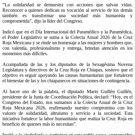
“La solidaridad se demuestra con acciones que salvan vidas.
Reconocer a quienes dedican su vocación al servicio de los demás
también es transformar una sociedad más humanista y
comprometida”, dijo la líder del Congreso.
Indicó que en el Día Internacional del Paramédico y la Paramédica,
el Poder Legislativo se suma a la Colecta Anual 2026 de la Cruz
Roja Mexicana y se rinde un homenaje a las mujeres y hombres que,
con valentía, profesionalismo y entrega, brindan atención en los
momentos más difíciles.
Acompañada de las y los diputados de la Sexagésima Novena
Legislatura y directivos de la Cruz Roja en Chiapas, sostuvo que el
objetivo es seguir apoyando las causas humanitarias que fortalecen
el bienestar de las y los chiapanecos en situaciones de contingencia.
Al hacer uso de la palabra, el diputado Mario Guillén Guillén,
presidente de la Junta de Coordinación Política, declaró: “Hoy, en el
Congreso del Estado, nos sumamos a la Colecta Anual de la Cruz
Roja Mexicana 2026, reafirmando nuestro compromiso con los
valores de solidaridad, altruismo y servicio a la sociedad. Esta
iniciativa fortalece la labor humanitaria que realiza la Cruz Roja en
beneficio de quienes más lo necesitan”.
Invitó a la ciudadanía a participar en esta noble causa, convencidos