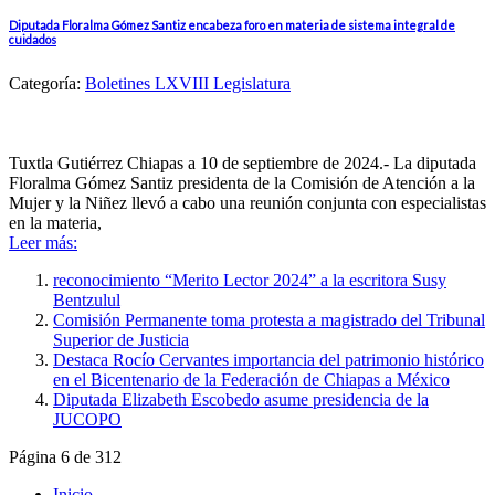
Diputada Floralma Gómez Santiz encabeza foro en materia de sistema integral de
cuidados
Categoría:
Boletines LXVIII Legislatura
Tuxtla Gutiérrez Chiapas a 10 de septiembre de 2024.- La diputada
Floralma Gómez Santiz presidenta de la Comisión de Atención a la
Mujer y la Niñez llevó a cabo una reunión conjunta con especialistas
en la materia,
Leer más:
reconocimiento “Merito Lector 2024” a la escritora Susy
Bentzulul
Comisión Permanente toma protesta a magistrado del Tribunal
Superior de Justicia
Destaca Rocío Cervantes importancia del patrimonio histórico
en el Bicentenario de la Federación de Chiapas a México
Diputada Elizabeth Escobedo asume presidencia de la
JUCOPO
Página 6 de 312
Inicio