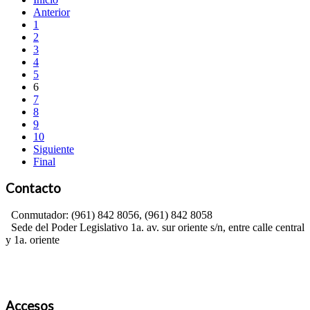
Anterior
1
2
3
4
5
6
7
8
9
10
Siguiente
Final
Contacto
Conmutador: (961) 842 8056, (961) 842 8058
Sede del Poder Legislativo 1a. av. sur oriente s/n, entre calle central
y 1a. oriente
Accesos