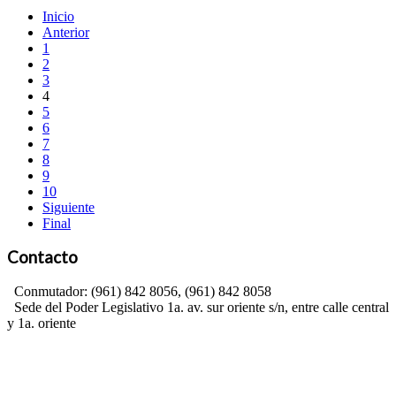
Inicio
Anterior
1
2
3
4
5
6
7
8
9
10
Siguiente
Final
Contacto
Conmutador: (961) 842 8056, (961) 842 8058
Sede del Poder Legislativo 1a. av. sur oriente s/n, entre calle central
y 1a. oriente