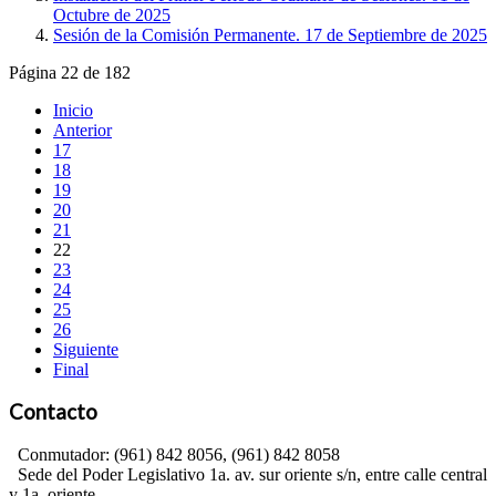
Octubre de 2025
Sesión de la Comisión Permanente. 17 de Septiembre de 2025
Página 22 de 182
Inicio
Anterior
17
18
19
20
21
22
23
24
25
26
Siguiente
Final
Contacto
Conmutador: (961) 842 8056, (961) 842 8058
Sede del Poder Legislativo 1a. av. sur oriente s/n, entre calle central
y 1a. oriente