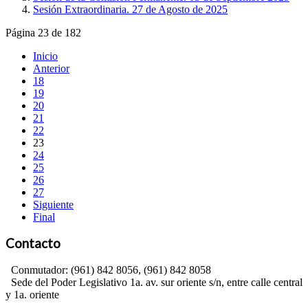
Sesión Extraordinaria. 27 de Agosto de 2025
Página 23 de 182
Inicio
Anterior
18
19
20
21
22
23
24
25
26
27
Siguiente
Final
Contacto
Conmutador: (961) 842 8056, (961) 842 8058
Sede del Poder Legislativo 1a. av. sur oriente s/n, entre calle central
y 1a. oriente